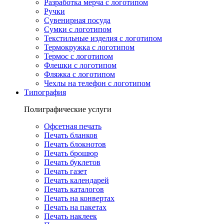
Разработка мерча с логотипом
Ручки
Сувенирная посуда
Сумки с логотипом
Текстильные изделия с логотипом
Термокружка с логотипом
Термос с логотипом
Флешки с логотипом
Фляжка с логотипом
Чехлы на телефон с логотипом
Типография
Полиграфические услуги
Офсетная печать
Печать бланков
Печать блокнотов
Печать брошюр
Печать буклетов
Печать газет
Печать календарей
Печать каталогов
Печать на конвертах
Печать на пакетах
Печать наклеек