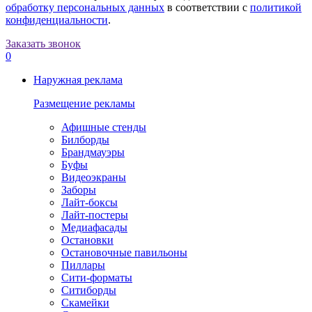
обработку персональных данных
в соответствии с
политикой
конфиденциальности
.
Заказать звонок
0
Наружная реклама
Размещение рекламы
Афишные стенды
Билборды
Брандмауэры
Буфы
Видеоэкраны
Заборы
Лайт-боксы
Лайт-постеры
Медиафасады
Остановки
Остановочные павильоны
Пиллары
Сити-форматы
Ситиборды
Скамейки