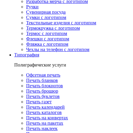
Разработка мерча с логотипом
Ручки
Сувенирная посуда
Сумки с логотипом
Текстильные изделия с логотипом
Термокружка с логотипом
Термос с логотипом
Флешки с логотипом
Фляжка с логотипом
Чехлы на телефон с логотипом
Типография
Полиграфические услуги
Офсетная печать
Печать бланков
Печать блокнотов
Печать брошюр
Печать буклетов
Печать газет
Печать календарей
Печать каталогов
Печать на конвертах
Печать на пакетах
Печать наклеек