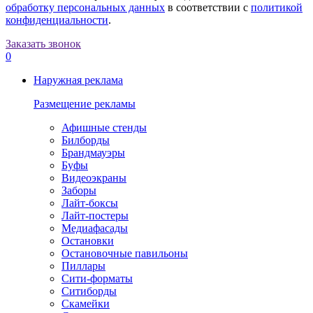
обработку персональных данных
в соответствии с
политикой
конфиденциальности
.
Заказать звонок
0
Наружная реклама
Размещение рекламы
Афишные стенды
Билборды
Брандмауэры
Буфы
Видеоэкраны
Заборы
Лайт-боксы
Лайт-постеры
Медиафасады
Остановки
Остановочные павильоны
Пиллары
Сити-форматы
Ситиборды
Скамейки