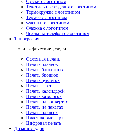
Сумки с логотипом
Текстильные изделия с логотипом
Термокружка с логотипом
Термос с логотипом
Флешки с логотипом
Фляжка с логотипом
Чехлы на телефон с логотипом
Типография
Полиграфические услуги
Офсетная печать
Печать бланков
Печать блокнотов
Печать брошюр
Печать буклетов
Печать газет
Печать календарей
Печать каталогов
Печать на конвертах
Печать на пакетах
Печать наклеек
Пластиковые карты
Цифровая печать
Дизайн-студия