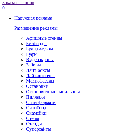
Заказать звонок
0
Наружная реклама
Размещение рекламы
Афишные стенды
Билборды
Брандмауэры
Буфы
Видеоэкраны
Заборы
Лайт-боксы
Лайт-постеры
Медиафасады
Остановки
Остановочные павильоны
Пиллары
Сити-форматы
Ситиборды
Скамейки
Стелы
Стенды
Суперсайты