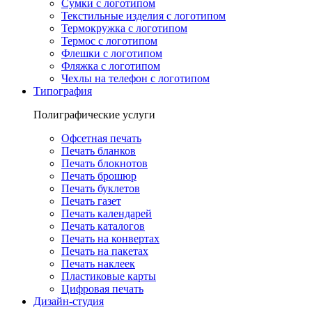
Сумки с логотипом
Текстильные изделия с логотипом
Термокружка с логотипом
Термос с логотипом
Флешки с логотипом
Фляжка с логотипом
Чехлы на телефон с логотипом
Типография
Полиграфические услуги
Офсетная печать
Печать бланков
Печать блокнотов
Печать брошюр
Печать буклетов
Печать газет
Печать календарей
Печать каталогов
Печать на конвертах
Печать на пакетах
Печать наклеек
Пластиковые карты
Цифровая печать
Дизайн-студия