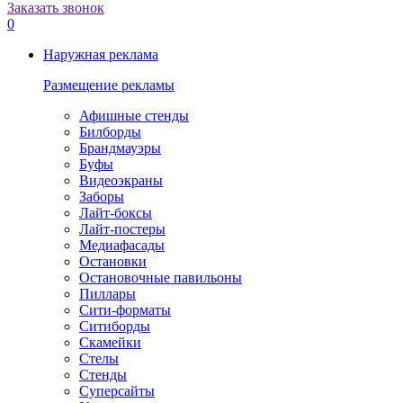
Заказать звонок
0
Наружная реклама
Размещение рекламы
Афишные стенды
Билборды
Брандмауэры
Буфы
Видеоэкраны
Заборы
Лайт-боксы
Лайт-постеры
Медиафасады
Остановки
Остановочные павильоны
Пиллары
Сити-форматы
Ситиборды
Скамейки
Стелы
Стенды
Суперсайты