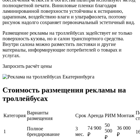
полноцветной печати. Виниловые пленки благодаря
ламинированной поверхности устойчивы к истиранию,
царапинам, воздействию влаги и ультрафиолета, поэтому
рисунок надолго сохраняет первоначальный эстетичный вид.
Размещение рекламы на троллейбусах задействует не только
поверхность кузова, но и салон транспортного средства.
Внутри салона можно разместить листовки и другие
материалы, информирующие потребителей о товарах и
услугах.
Запросить расчёт цены
Стоимость размещения рекламы на
троллейбусах
Варианты
П
Категория
Срок
Аренда
РИМ
Монтаж
размещения
с
50
74 900
36 000
Полное
3
500
1
1
брендирование
мес.
₽
₽
₽