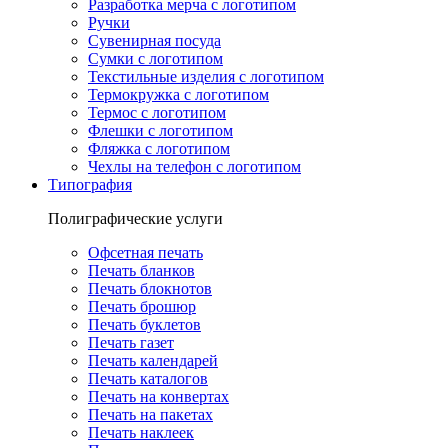
Разработка мерча с логотипом
Ручки
Сувенирная посуда
Сумки с логотипом
Текстильные изделия с логотипом
Термокружка с логотипом
Термос с логотипом
Флешки с логотипом
Фляжка с логотипом
Чехлы на телефон с логотипом
Типография
Полиграфические услуги
Офсетная печать
Печать бланков
Печать блокнотов
Печать брошюр
Печать буклетов
Печать газет
Печать календарей
Печать каталогов
Печать на конвертах
Печать на пакетах
Печать наклеек