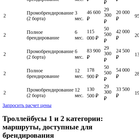
₽
29
46 600
20 000
Промобрендирование
3
300
2
9
(2 борта)
мес.
₽
₽
₽
50
115
42 000
Полное
6
500
2
2
брендирование
мес.
000 ₽
₽
₽
29
83 900
24 500
Промобрендирование
6
300
2
1
(2 борта)
мес.
₽
₽
₽
50
178
54 000
Полное
12
500
2
2
брендирование
мес.
900 ₽
₽
₽
29
130
33 500
Промобрендирование
12
300
2
1
(2 борта)
мес.
500 ₽
₽
₽
Запросить расчет цены
Троллейбусы 1 и 2 категории:
маршруты, доступные для
брендирования