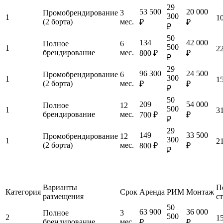
29
53 500
20 000
Промобрендирование
3
300
1
1
(2 борта)
мес.
₽
₽
₽
50
134
42 000
Полное
6
500
1
2
брендирование
мес.
800 ₽
₽
₽
29
96 300
24 500
Промобрендирование
6
300
1
1
(2 борта)
мес.
₽
₽
₽
50
209
54 000
Полное
12
500
1
3
брендирование
мес.
700 ₽
₽
₽
29
149
33 500
Промобрендирование
12
300
1
2
(2 борта)
мес.
800 ₽
₽
₽
Варианты
П
Категория
Срок
Аренда
РИМ
Монтаж
размещения
с
50
63 900
36 000
Полное
3
500
2
1
брендирование
мес.
₽
₽