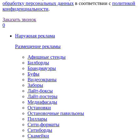
обработку персональных данных
в соответствии с
политикой
конфиденциальности
.
Заказать звонок
0
Наружная реклама
Размещение рекламы
Афишные стенды
Билборды
Брандмауэры
Буфы
Видеоэкраны
Заборы
Лайт-боксы
Лайт-постеры
Медиафасады
Остановки
Остановочные павильоны
Пиллары
Сити-форматы
Ситиборды
Скамейки