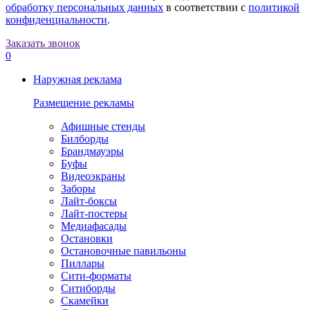
обработку персональных данных
в соответствии с
политикой
конфиденциальности
.
Заказать звонок
0
Наружная реклама
Размещение рекламы
Афишные стенды
Билборды
Брандмауэры
Буфы
Видеоэкраны
Заборы
Лайт-боксы
Лайт-постеры
Медиафасады
Остановки
Остановочные павильоны
Пиллары
Сити-форматы
Ситиборды
Скамейки