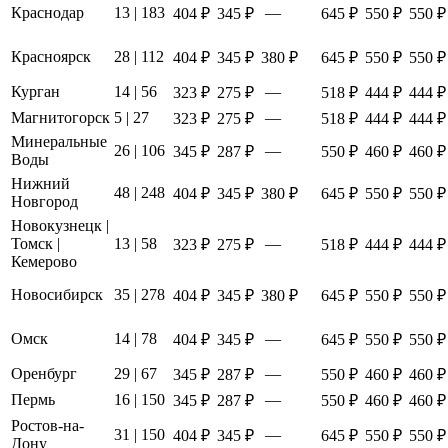
Краснодар
13 | 183
—
404 ₽
345 ₽
645 ₽
550 ₽
550 ₽
Красноярск
28 | 112
404 ₽
345 ₽
380 ₽
645 ₽
550 ₽
550 ₽
Курган
14 | 56
—
323 ₽
275 ₽
518 ₽
444 ₽
444 ₽
Магнитогорск
5 | 27
—
323 ₽
275 ₽
518 ₽
444 ₽
444 ₽
Минеральные
26 | 106
—
345 ₽
287 ₽
550 ₽
460 ₽
460 ₽
Воды
Нижний
48 | 248
404 ₽
345 ₽
380 ₽
645 ₽
550 ₽
550 ₽
Новгород
Новокузнецк |
Томск |
13 | 58
—
323 ₽
275 ₽
518 ₽
444 ₽
444 ₽
Кемерово
Новосибирск
35 | 278
404 ₽
345 ₽
380 ₽
645 ₽
550 ₽
550 ₽
Омск
14 | 78
—
404 ₽
345 ₽
645 ₽
550 ₽
550 ₽
Оренбург
29 | 67
—
345 ₽
287 ₽
550 ₽
460 ₽
460 ₽
Пермь
16 | 150
—
345 ₽
287 ₽
550 ₽
460 ₽
460 ₽
Ростов-на-
31 | 150
—
404 ₽
345 ₽
645 ₽
550 ₽
550 ₽
Дону