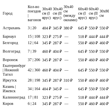
Кол-во
30х40
30х40
30х40
60х40
60х40
поездов
см
30х8
Город
см (I
см (II
см (I
см (II
|
(между
см
ярус)
ярус)
ярус)
ярус)
вагонов
окнами)
Астрахань
3 | 20
404 ₽
345 ₽
380 ₽
645 ₽
550 ₽
550 ₽
Барнаул
15 | 108
—
323 ₽
275 ₽
518 ₽
444 ₽
444 ₽
Белгород
12 | 64
—
345 ₽
287 ₽
550 ₽
460 ₽
460 ₽
Волгоград
7 | 39
—
460 ₽
404 ₽
645 ₽
550 ₽
550 ₽
Воронеж
37 | 206
—
345 ₽
287 ₽
550 ₽
460 ₽
460 ₽
Екатеринбург
| Нижний
42 | 360
—
460 ₽
404 ₽
645 ₽
550 ₽
550 ₽
Тагил
Иркутск
28 | 198
345 ₽
287 ₽
310 ₽
550 ₽
460 ₽
460 ₽
Казань |
34 | 164
—
404 ₽
345 ₽
645 ₽
550 ₽
550 ₽
Ижевск
Калининград
17 | 81
—
323 ₽
275 ₽
518 ₽
444 ₽
444 ₽
Киров
6 | 24
—
345 ₽
287 ₽
550 ₽
460 ₽
460 ₽