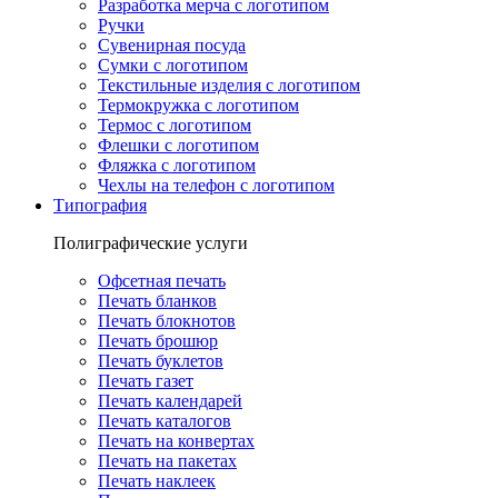
Разработка мерча с логотипом
Ручки
Сувенирная посуда
Сумки с логотипом
Текстильные изделия с логотипом
Термокружка с логотипом
Термос с логотипом
Флешки с логотипом
Фляжка с логотипом
Чехлы на телефон с логотипом
Типография
Полиграфические услуги
Офсетная печать
Печать бланков
Печать блокнотов
Печать брошюр
Печать буклетов
Печать газет
Печать календарей
Печать каталогов
Печать на конвертах
Печать на пакетах
Печать наклеек