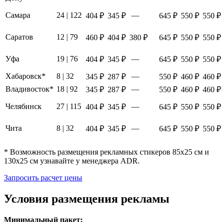
Самара
24 | 122
—
404 ₽
345 ₽
645 ₽
550 ₽
550 ₽
Саратов
12 | 79
460 ₽
404 ₽
380 ₽
645 ₽
550 ₽
550 ₽
Уфа
19 | 76
—
404 ₽
345 ₽
645 ₽
550 ₽
550 ₽
Хабаровск*
8 | 32
—
345 ₽
287 ₽
550 ₽
460 ₽
460 ₽
Владивосток*
18 | 92
—
345 ₽
287 ₽
550 ₽
460 ₽
460 ₽
Челябинск
27 | 115
—
404 ₽
345 ₽
645 ₽
550 ₽
550 ₽
Чита
8 | 32
—
404 ₽
345 ₽
645 ₽
550 ₽
550 ₽
* Возможность размещения рекламных стикеров 85х25 см и
130х25 см узнавайте у менеджера ADR.
Запросить расчет цены
Условия размещения рекламы
Минимальный пакет: