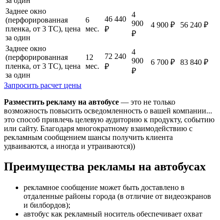
за один
Заднее окно
4
46 440
(перфорированная
6
900
4 900 ₽
56 240 ₽
пленка, от 3 ТС), цена
мес.
₽
₽
за один
Заднее окно
4
72 240
(перфорированная
12
900
6 700 ₽
83 840 ₽
пленка, от 3 ТС), цена
мес.
₽
₽
за один
Запросить расчет цены
Разместить рекламу на автобусе
— это не только
возможность повысить осведомленность о вашей компании...
это способ привлечь целевую аудиторию к продукту, событию
или сайту. Благодаря многократному взаимодействию с
рекламным сообщением шансы получить клиента
удваиваются, а иногда и утраиваются))
Преимущества рекламы на автобусах
рекламное сообщение может быть доставлено в
отдаленные районы города (в отличие от видеоэкранов
и билбордов);
автобус как рекламный носитель обеспечивает охват