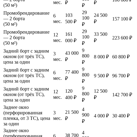
мес.
₽
₽
(50 м²)
₽
29
Промобрендирование
103
24 500
6
100
— 2 борта
157 100 ₽
мес.
500 ₽
₽
(50 м²)
₽
29
Промобрендирование
161
33 500
12
100
— 2 борта
223 600 ₽
мес.
000 ₽
₽
(50 м²)
₽
9
Задний борт с задним
43 000
3
800
окном (от трёх ТС),
8 000 ₽
60 800 ₽
мес.
₽
цена за один
₽
9
Задний борт с задним
77 400
6
800
окном (от трёх ТС),
9 500 ₽
96 700 ₽
мес.
₽
цена за один
₽
9
Задний борт с задним
120
12 500
12
800
окном (от трёх ТС),
142 700 ₽
мес.
400 ₽
₽
цена за один
₽
Заднее окно
4
21 500
(перфорированная
3
900
4 000 ₽
30 400 ₽
пленка, от 3 ТС), цена
мес.
₽
₽
за один
Заднее окно
4
38 700
(перфорированная
6