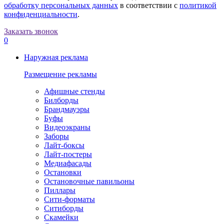
обработку персональных данных
в соответствии с
политикой
конфиденциальности
.
Заказать звонок
0
Наружная реклама
Размещение рекламы
Афишные стенды
Билборды
Брандмауэры
Буфы
Видеоэкраны
Заборы
Лайт-боксы
Лайт-постеры
Медиафасады
Остановки
Остановочные павильоны
Пиллары
Сити-форматы
Ситиборды
Скамейки