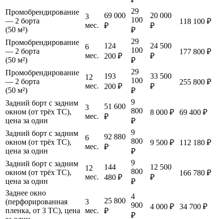
29
Промобрендирование
69 000
20 000
3
100
— 2 борта
118 100 ₽
мес.
₽
₽
(50 м²)
₽
29
Промобрендирование
124
24 500
6
100
— 2 борта
177 800 ₽
мес.
200 ₽
₽
(50 м²)
₽
29
Промобрендирование
193
33 500
12
100
— 2 борта
255 800 ₽
мес.
200 ₽
₽
(50 м²)
₽
9
Задний борт с задним
51 600
3
800
окном (от трёх ТС),
8 000 ₽
69 400 ₽
мес.
₽
цена за один
₽
9
Задний борт с задним
92 880
6
800
окном (от трёх ТС),
9 500 ₽
112 180 ₽
мес.
₽
цена за один
₽
9
Задний борт с задним
144
12 500
12
800
окном (от трёх ТС),
166 780 ₽
мес.
480 ₽
₽
цена за один
₽
Заднее окно
4
25 800
(перфорированная
3
900
4 000 ₽
34 700 ₽
пленка, от 3 ТС), цена
мес.
₽
₽