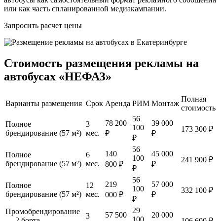
или как часть спланированной медиакампании.
Запросить расчет цены
Стоимость размещения рекламы на
автобусах «НЕФАЗ»
Полная
Варианты размещения
Срок
Аренда
РИМ
Монтаж
стоимость
56
78 200
39 000
Полное
3
100
173 300 ₽
брендирование (57 м²)
мес.
₽
₽
₽
56
140
45 000
Полное
6
100
241 900 ₽
брендирование (57 м²)
мес.
800 ₽
₽
₽
56
219
57 000
Полное
12
100
332 100 ₽
брендирование (57 м²)
мес.
000 ₽
₽
₽
29
Промобрендирование
57 500
20 000
3
100
— 2 борта
106 600 ₽