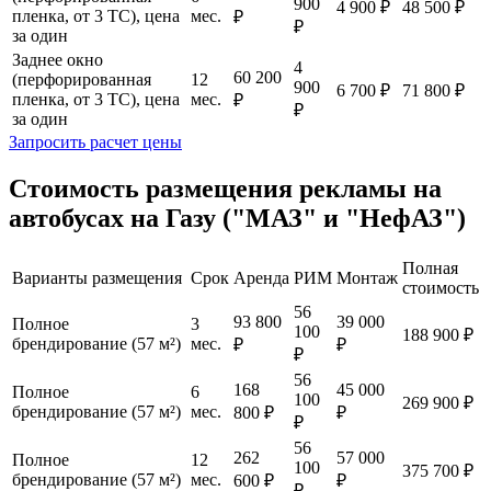
900
4 900 ₽
48 500 ₽
пленка, от 3 ТС), цена
мес.
₽
₽
за один
Заднее окно
4
60 200
(перфорированная
12
900
6 700 ₽
71 800 ₽
пленка, от 3 ТС), цена
мес.
₽
₽
за один
Запросить расчет цены
Стоимость размещения рекламы на
автобусах на Газу ("МАЗ" и "НефАЗ")
Полная
Варианты размещения
Срок
Аренда
РИМ
Монтаж
стоимость
56
93 800
39 000
Полное
3
100
188 900 ₽
брендирование (57 м²)
мес.
₽
₽
₽
56
168
45 000
Полное
6
100
269 900 ₽
брендирование (57 м²)
мес.
800 ₽
₽
₽
56
262
57 000
Полное
12
100
375 700 ₽
брендирование (57 м²)
мес.
600 ₽
₽
₽