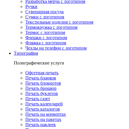
Разработка мерча с логотипом
Ручки
Сувенирная посуда
Сумки с логотипом
Текстильные изделия с логотипом
Термокружка с логотипом
Термос с логотипом
Флешки с логотипом
Фляжка с логотипом
Чехлы на телефон с логотипом
Типография
Полиграфические услуги
Офсетная печать
Печать бланков
Печать блокнотов
Печать брошюр
Печать буклетов
Печать газет
Печать календарей
Печать каталогов
Печать на конвертах
Печать на пакетах
Печать наклеек