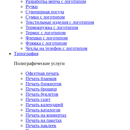
Разработка мерча с логотипом
Ручки
Сувенирная посуда
Сумки с логотипом
Текстильные изделия с логотипом
Термокружка с логотипом
Термос с логотипом
Флешки с логотипом
Фляжка с логотипом
Чехлы на телефон с логотипом
Типография
Полиграфические услуги
Офсетная печать
Печать бланков
Печать блокнотов
Печать брошюр
Печать буклетов
Печать газет
Печать календарей
Печать каталогов
Печать на конвертах
Печать на пакетах
Печать наклеек