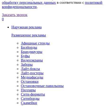
обработку персональных данных
в соответствии с
политикой
конфиденциальности
.
Заказать звонок
0
Наружная реклама
Размещение рекламы
Афишные стенды
Билборды
Брандмауэры
Буфы
Видеоэкраны
Заборы
Лайт-боксы
Лайт-постеры
Медиафасады
Остановки
Остановочные павильоны
Пиллары
Сити-форматы
Ситиборды
Скамейки