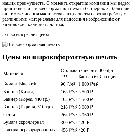
наших преимуществ. С момента открытия компании мы ведем
производство широкоформатной печати баннеров. За большой
опыт оттачивания мастерства специалисты освоили работу с
различными материалами для нанесения изображений: от
виниловой ткани до пластика.
Запросить расчет цены
Цены на широкоформатную печать
Стоимость печати 360 dpi
Материал
???
Баннер 6х3 на щит
Бумага Blueback
90 ₽/м²
1 800 ₽/м²
Баннер (Китай)
168 ₽/м²
3 500 ₽
Баннер (Корея, 440 гр.)
192 ₽/м²
4 500 ₽
Баннер (Европа, 510 гр.)
216 ₽/м²
5 000 ₽
Сетка
264 ₽/м²
3 960 ₽
Бумага скроллерная
360 ₽/м²
420 ₽
Пленка перфорированная
456 ₽/м²
420 ₽