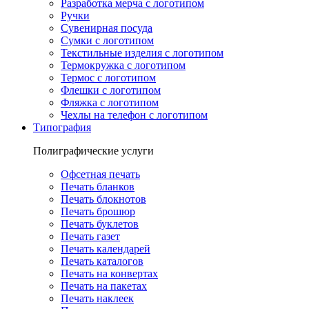
Разработка мерча с логотипом
Ручки
Сувенирная посуда
Сумки с логотипом
Текстильные изделия с логотипом
Термокружка с логотипом
Термос с логотипом
Флешки с логотипом
Фляжка с логотипом
Чехлы на телефон с логотипом
Типография
Полиграфические услуги
Офсетная печать
Печать бланков
Печать блокнотов
Печать брошюр
Печать буклетов
Печать газет
Печать календарей
Печать каталогов
Печать на конвертах
Печать на пакетах
Печать наклеек