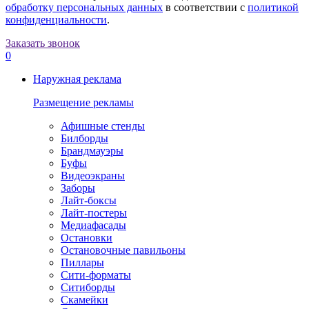
обработку персональных данных
в соответствии с
политикой
конфиденциальности
.
Заказать звонок
0
Наружная реклама
Размещение рекламы
Афишные стенды
Билборды
Брандмауэры
Буфы
Видеоэкраны
Заборы
Лайт-боксы
Лайт-постеры
Медиафасады
Остановки
Остановочные павильоны
Пиллары
Сити-форматы
Ситиборды
Скамейки