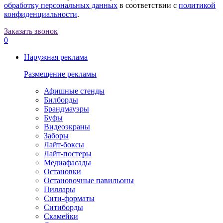
обработку персональных данных
в соответствии с
политикой
конфиденциальности
.
Заказать звонок
0
Наружная реклама
Размещение рекламы
Афишные стенды
Билборды
Брандмауэры
Буфы
Видеоэкраны
Заборы
Лайт-боксы
Лайт-постеры
Медиафасады
Остановки
Остановочные павильоны
Пиллары
Сити-форматы
Ситиборды
Скамейки