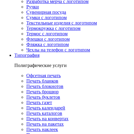
Разработка мерча с логотипом
Ручки
Сувенирная посуда
Сумки с логотипом
Текстильные изделия с логотипом
Термокружка с логотипом
Термос с логотипом
Флешки с логотипом
Фляжка с логотипом
Чехлы на телефон с логотипом
Типография
Полиграфические услуги
Офсетная печать
Печать бланков
Печать блокнотов
Печать брошюр
Печать буклетов
Печать газет
Печать календарей
Печать каталогов
Печать на конвертах
Печать на пакетах
Печать наклеек